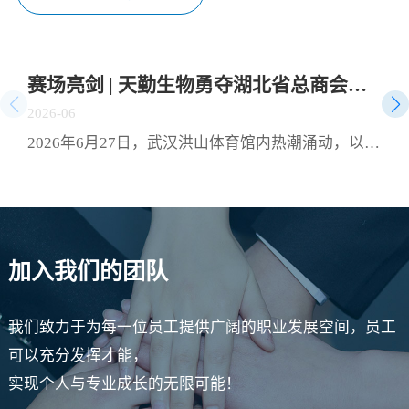
由江苏创源生命科技有限公司与中国药科大学共同开
发，是全球首款进入Ⅰ期临床的mRNA乙肝治疗性疫
苗。天勤生物武汉分公司为该项目提供了全套非临床毒
赛场亮剑 | 天勤生物勇夺湖北省总商会首届运动会“团结协作奖”
理学研究和药代动力学研究服务，助力这一创新药物从
2026-06
实验室加速走向临床。CPU-YL01：突破性机制，有望
2026年6月27日，武汉洪山体育馆内热潮涌动，以“聚力楚商建支点，同心奋进谱华章”为主题的湖北省总商会首届运动会在此盛大开幕。省政协副主席、省工商联主席、省总商会会长党蓁宣布运动会开幕，省委统战部副部长、省工商联党组书记庄光明致辞，省工商联（总商会）领导班子成员及企业家副主席（副会长）等出席开幕式，共同见证这一展现湖北民营经济蓬勃朝气的高光时刻。作为湖北省工商联副会长单位，天勤生物积极响应号召，由董事长任习东亲自带队，组织员工代表队踊跃参赛，与全省62支民营企业及商协会代表队、近千名运动员同场竞技，在竞技与趣味两大板块中切磋技艺、以赛会友。赛场上，天勤生物健儿们参与了羽毛球、拔河、众星捧月等竞技项目，展现出非凡的团队默契。队员们齐心协力、奋勇争先，将敢闯敢拼的楚商精神与凝心聚力的团队协作融为一体，最终荣获“团结协作奖”。此次运动会是湖北省民营企业与商协会交流互动的重要平台，不仅丰富了员工的文体生活，也拉近了企业间的距离，凝聚了发展共识。天勤生物将持续深耕生物医药领域，将体育竞技中的拼劲与干劲转化为推动企业创新发展的强大动力，为湖北民营经济高质量发展贡献“天勤力量”。
实现功能性治愈CPU-YL01注射液是一款基于mRNA技
术开发的慢性乙型肝炎治疗性疫苗，包含编码HBsAg、
Pre-S1-Fc融合蛋白的mRNA序列，经脂质纳米颗粒（LN
P）包裹构建递送系统。其作用机制独特，可激活多种
胞内病原相关模式受体（PRR），具有自身佐剂效应，
加入我们的团队
无须额外加入疫苗佐剂，通过促进固有免疫应答进而诱
导针对病原体的获得性免疫应答。非临床研究显示，该
我们致力于为每一位员工提供广阔的职业发展空间，员工
疫苗能有效诱导HBV模型小鼠产生HBsAb和anti-PreS1
可以充分发挥才能，
抗体，逆转慢性HBV感染导致的免疫耐受状态，实现血
实现个人与专业成长的无限可能！
清学转换。这意味着，CPU-YL01有望帮助乙肝患者摆