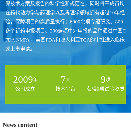
保技术方案及报告的科学性和规范性，同时骨干成员均
在药代动力学与药理学以及毒理学领域拥有超过10年经
验，保障项目的高质量执行；6000余项专题研究、800
多个新药申报项目、200多项中外申报的品种通过中国C
FDA NMPA 、美国FDA和澳大利亚TGA的审批进入临床
或上市申请。
2009
7
9
年
大
项
公司成立
技术平台
获得9项试验资质
News content