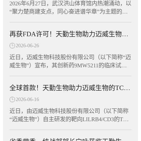
2026年6月27日，武汉洪山体育馆内热潮涌动，以
物武汉分公司为该项目提供了全套非临床毒理学
“聚力楚商建支点，同心奋进谱华章”为主题的湖
研究和药代动力学研究服务，助力这一创新药物
北省总商会首届运动会在此盛大开幕。省政协副
从实验室加速走向临床。CPU-YL01：突破性机
主席、省工商联主席、省总商会会长党蓁宣布运
制，有望实现功能性治愈CPU-YL01注射液是一
再获FDA许可！天勤生物助力迈威生物创新药9MW5211获批临床
动会开幕，省委统战部副部长、省工商联党组书
款基于mRNA技术开发的慢性乙型肝炎治疗性疫
记庄光明致辞，省工商联（总商会）领导班子成
2026-06-26
苗，包含编码HBsAg、Pre-S1-Fc融合蛋白的mRN
员及企业家副主席（副会长）等出席开幕式，共
A序列，经脂质纳米颗粒（LNP）包裹构建递送
近日，迈威生物科技股份有限公司（以下简称“迈
同见证这一展现湖北民营经济蓬勃朝气的高光时
系统。其作用机制独特，可激活多种胞内病原相
威生物”）宣布，其创新药9MW5211的临床试验
刻。作为湖北省工商联副会长单位，天勤生物积
关模式受体（PRR），具有自身佐剂效应，无须
申请正式获得美国食品药品监督管理局（FDA）
极响应号召，由董事长任习东亲自带队，组织员
额外加入疫苗佐剂，通过促进固有免疫应答进而
许可，可针对炎症性肠病（IBD）开展临床研
工代表队踊跃参赛，与全省62支民营企业及商协
全球首款！天勤生物助力迈威生物的TCE双抗获FDA临床许可
诱导针对病原体的获得性免疫应答。非临床研究
究。这是该靶点全球首个进入临床阶段的候选药
会代表队、近千名运动员同场竞技，在竞技与趣
显示，该疫苗能有效诱导HBV模型小鼠产生HBs
物，也意味着中国创新抗体在自身免疫疾病领域
2026-06-16
味两大板块中切磋技艺、以赛会友。赛场上，天
Ab和anti-PreS1抗体，逆转慢性HBV感染导致的免
又一次向全球舞台迈出了坚实的一步。天勤生物
勤生物健儿们参与了羽毛球、拔河、众星捧月等
近日，由迈威生物科技股份有限公司（以下简称
疫耐受状态，实现血清学转换。这意味着，CPU-
全资子公司天勤鑫圣（以下称“天勤鑫圣”）为该
竞技项目，展现出非凡的团队默契。队员们齐心
“迈威生物”）自主研发的靶向LILRB4/CD3的TCE
YL01有望帮助乙肝患者摆脱长期用药，实...
项目提供了全套毒理学研究服务，以科学严谨的
协力、奋勇争先，将敢闯敢拼的楚商精神与凝心
双抗创新药（研发代号：6MW5311）正式获得美
设计与高效执行，助力项目零延迟抵达FDA审批
聚力的团队协作融为一体，最终荣获“团结协作
国食品药品监督管理局（FDA）许可，获准在美
窗口。9MW5211是迈威生物自主研发的高度特异