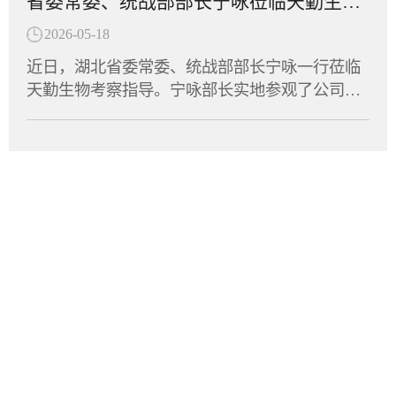
省委常委、统战部部长宁咏莅临天勤生物调研指导
奖”。此次运动会是湖北省民营企业与商协会交流
国开展针对急性髓系白血病、慢性粒单核细胞白
性清除型创新抗体，针对自身免疫性疾病中由异
互动的重要平台，不仅丰富了员工的文体生活，
血病以及多发性骨髓瘤等血液瘤的临床试验。作
2026-05-18
常免疫细胞介导的关键病理机制进行精准干预。
也拉近了企业间的距离，凝聚了发展共识。天勤
为全球首款获批进入临床阶段的LILRB4/CD3双
免疫细胞的异常活化及组织浸润是多种自身免疫
近日，湖北省委常委、统战部部长宁咏一行莅临
生物将持续深耕生物医药领域，将体育竞技中的
抗，6MW5311的成功申报标志着中国创新药在双
疾病发生发展的核心驱动因素。9MW5211所靶向
天勤生物考察指导。宁咏部长实地参观了公司实
拼劲与干劲转化为推动企业创新发展的强大动
特异性抗体领域再次取得里程碑式突破。天勤生
的分子在致病性免疫细胞表面特异性表达，是这
验室及动物设施，详细了解了天勤生物的技术研
力，为湖北民营经济高质量发展贡献“天勤力
物全资子公司天勤鑫圣（以下简称“天勤鑫圣”）
些细胞异常活化的重要生物学标志。通过选择性
发、平台建设及产业化进展，并与集团董事长进
量”。
为该项目提供了非临床研究支持，承担了6MW53
识别并清除这群致病性细胞，9MW5211可有效阻
行了深入交流。调研中，宁咏部长对天勤生物在
11的全套毒理、药代动力学及TCR试验，严格遵
断免疫级联反应，进而缓解疾病进展并改善临床
非临床研究评价和大动物试验领域所积累的专业
循FDA、OECD和NMPA的GLP规范，高质量、高
症状。经过多轮分子工程优化，9MW5211展现出
能力表示充分肯定，勉励企业继续扎根湖北，秉
效率完成了试验，为项目获得FDA许可奠定了扎
优异的靶点选择性，在实现高效阻断的同时，显
承工匠精神深耕细作，坚定不移地进一步做优做
实的科学基础。突破性分子设计：兼顾疗效与安
著降低了非特异性结合风险，确保其对高表达靶
强。部长指出，民营企业要抢抓当前产业升级的
全6MW5311基于迈威生物自有的T Cell Engager
点蛋白的致病性细胞实现深度清除。其独特...
风口，紧贴市场需求，加快技术迭代与成果转
（TCE）技术平台开发，采用“2+1”非对称分子结
化，积极培育壮大新质生产力，为全省生物医药
构，同时靶向LILRB4和CD3。其独特设计在于引
产业的高质量发展贡献更大力量。多年来，天勤
入空间位阻结构，有效降低了CD3抗体在无肿瘤
生物始终专注于药物非临床安全性评价、药效学
细胞环境下对T细胞的非特异性激活风险，仅在
总部
与药代动力学研究、生物分析、分子影像检测等
肿瘤细胞存在时特异性激活T细胞，从而在增强
领域，建立了符合国际通行标准的一站式新药研