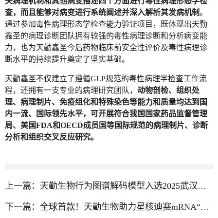
关病理机制和其他病变描述四个方面进行毒性病理形态学检
查，而且能够对病变进行系统阐述并深入解析其发病机制
。
通过参加毒性病理形态学检查能力验证项目，既体现出天勤
鑫圣的病理诊断团队拥有较强的毒性病理诊断和分析病变能
力，也为天勤鑫圣今后药物临床前安全性评价及毒性病理诊
断水平的持续提升奠定了坚实基础。
天勤鑫圣不仅建立了遵循GLP规范的毒性病理学检查工作流
程，还拥有一支专业的病理研究团队，
动物剖检、组织处
理、病理制片、免疫组化和特殊染色等能力和质量均达到国
内一流、国际领先水平，可开展符合我国国家药品监督管理
局、美国FDA和OECD成员国等国际规范的病理制片、诊断
分析和组织交叉反应研究。
上一篇：
天勤生物行为图谱解码模型入选2025武汉市优秀垂直模型
下一篇：
全球首款！天勤生物助力星核迪赛mRNA“医美”药FDA IND 获批