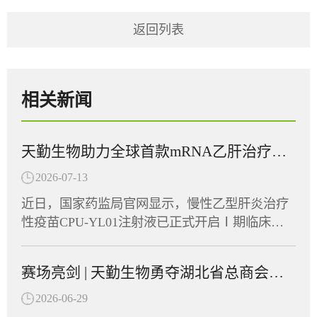
返回列表
相关新闻
天勤生物助力全球首款mRNA乙肝治疗性疫苗在多国获批临床
2026-07-13
近日，国家药监局官网显示，慢性乙型肝炎治疗
性疫苗CPU-YL01注射液已正式开启Ⅰ期临床试
验并启动患者招募，同期CPU-YL01已在美国及
东南亚多个国家获批临床批件，展现出广阔的应
赛场亮剑 | 天勤生物勇夺湖北省总商会首届运动会“团结协作奖”
用前景。CPU-YL01注射液由江苏创源生命科技
有限公司与中国药科大学共同开发，是全球首款
2026-06-29
进入Ⅰ期临床的mRNA乙肝治疗性疫苗。天勤生