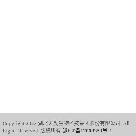
天勤鑫圣
湖北省武汉市江夏区光谷南大健康产业园41号
13564655660（宗女士）
天勤研究院
（业务咨询）
湖北省武汉市武昌区粮道街道民主路三道街12号
15871756406（吴女士）
繁育中心
（业务咨询）
武汉市洪山区左岭街道科技一路与未来二路交叉
口西北700米
Copyright 2023 湖北天勤生物科技集团股份有限公司. All
Rights Reserved. 版权所有
鄂ICP备17008350号-1
13872309707（刘先生）