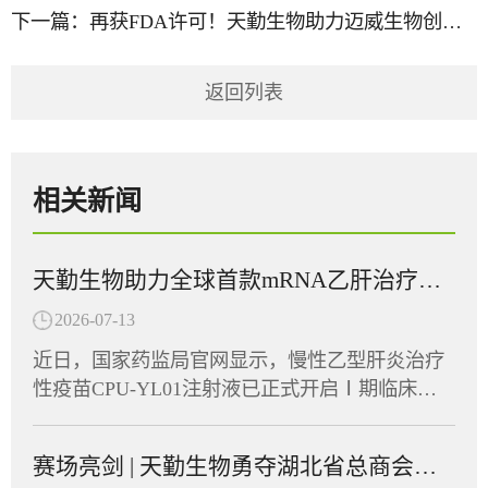
下一篇：
再获FDA许可！天勤生物助力迈威生物创新药9MW5211获批临床
返回列表
相关新闻
天勤生物助力全球首款mRNA乙肝治疗性疫苗在多国获批临床
2026-07-13
近日，国家药监局官网显示，慢性乙型肝炎治疗
性疫苗CPU-YL01注射液已正式开启Ⅰ期临床试
验并启动患者招募，同期CPU-YL01已在美国及
东南亚多个国家获批临床批件，展现出广阔的应
赛场亮剑 | 天勤生物勇夺湖北省总商会首届运动会“团结协作奖”
用前景。CPU-YL01注射液由江苏创源生命科技