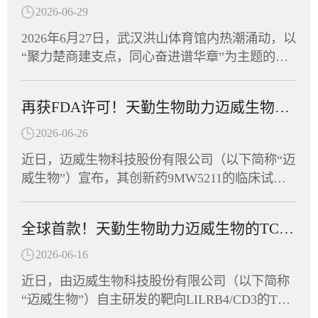
有限公司与中国药科大学共同开发，是全球首款
2026-06-29
进入Ⅰ期临床的mRNA乙肝治疗性疫苗。天勤生
2026年6月27日，武汉洪山体育馆内热潮涌动，以
物武汉分公司为该项目提供了全套非临床毒理学
“聚力楚商建支点，同心奋进谱华章”为主题的湖
研究和药代动力学研究服务，助力这一创新药物
北省总商会首届运动会在此盛大开幕。省政协副
从实验室加速走向临床。CPU-YL01：突破性机
主席、省工商联主席、省总商会会长党蓁宣布运
制，有望实现功能性治愈CPU-YL01注射液是一
再获FDA许可！天勤生物助力迈威生物创新药9MW5211获批临床
动会开幕，省委统战部副部长、省工商联党组书
款基于mRNA技术开发的慢性乙型肝炎治疗性疫
记庄光明致辞，省工商联（总商会）领导班子成
2026-06-26
苗，包含编码HBsAg、Pre-S1-Fc融合蛋白的mRN
员及企业家副主席（副会长）等出席开幕式，共
A序列，经脂质纳米颗粒（LNP）包裹构建递送
近日，迈威生物科技股份有限公司（以下简称“迈
同见证这一展现湖北民营经济蓬勃朝气的高光时
系统。其作用机制独特，可激活多种胞内病原相
威生物”）宣布，其创新药9MW5211的临床试验
刻。作为湖北省工商联副会长单位，天勤生物积
关模式受体（PRR），具有自身佐剂效应，无须
申请正式获得美国食品药品监督管理局（FDA）
极响应号召，由董事长任习东亲自带队，组织员
额外加入疫苗佐剂，通过促进固有免疫应答进而
许可，可针对炎症性肠病（IBD）开展临床研
工代表队踊跃参赛，与全省62支民营企业及商协
全球首款！天勤生物助力迈威生物的TCE双抗获FDA临床许可
诱导针对病原体的获得性免疫应答。非临床研究
究。这是该靶点全球首个进入临床阶段的候选药
会代表队、近千名运动员同场竞技，在竞技与趣
显示，该疫苗能有效诱导HBV模型小鼠产生HBs
物，也意味着中国创新抗体在自身免疫疾病领域
2026-06-16
味两大板块中切磋技艺、以赛会友。赛场上，天
Ab和anti-PreS1抗体，逆转慢性HBV感染导致的免
又一次向全球舞台迈出了坚实的一步。天勤生物
勤生物健儿们参与了羽毛球、拔河、众星捧月等
近日，由迈威生物科技股份有限公司（以下简称
疫耐受状态，实现血清学转换。这意味着，CPU-
全资子公司天勤鑫圣（以下称“天勤鑫圣”）为该
竞技项目，展现出非凡的团队默契。队员们齐心
“迈威生物”）自主研发的靶向LILRB4/CD3的TCE
YL01有望帮助乙肝患者摆脱长期用药，实...
项目提供了全套毒理学研究服务，以科学严谨的
协力、奋勇争先，将敢闯敢拼的楚商精神与凝心
双抗创新药（研发代号：6MW5311）正式获得美