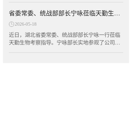
设计与高效执行，助力项目零延迟抵达FDA审批
聚力的团队协作融为一体，最终荣获“团结协作
国食品药品监督管理局（FDA）许可，获准在美
窗口。9MW5211是迈威生物自主研发的高度特异
省委常委、统战部部长宁咏莅临天勤生物调研指导
奖”。此次运动会是湖北省民营企业与商协会交流
国开展针对急性髓系白血病、慢性粒单核细胞白
性清除型创新抗体，针对自身免疫性疾病中由异
互动的重要平台，不仅丰富了员工的文体生活，
血病以及多发性骨髓瘤等血液瘤的临床试验。作
2026-05-18
常免疫细胞介导的关键病理机制进行精准干预。
也拉近了企业间的距离，凝聚了发展共识。天勤
为全球首款获批进入临床阶段的LILRB4/CD3双
免疫细胞的异常活化及组织浸润是多种自身免疫
近日，湖北省委常委、统战部部长宁咏一行莅临
生物将持续深耕生物医药领域，将体育竞技中的
抗，6MW5311的成功申报标志着中国创新药在双
疾病发生发展的核心驱动因素。9MW5211所靶向
天勤生物考察指导。宁咏部长实地参观了公司实
拼劲与干劲转化为推动企业创新发展的强大动
特异性抗体领域再次取得里程碑式突破。天勤生
的分子在致病性免疫细胞表面特异性表达，是这
验室及动物设施，详细了解了天勤生物的技术研
力，为湖北民营经济高质量发展贡献“天勤力
物全资子公司天勤鑫圣（以下简称“天勤鑫圣”）
些细胞异常活化的重要生物学标志。通过选择性
发、平台建设及产业化进展，并与集团董事长进
量”。
为该项目提供了非临床研究支持，承担了6MW53
识别并清除这群致病性细胞，9MW5211可有效阻
行了深入交流。调研中，宁咏部长对天勤生物在
11的全套毒理、药代动力学及TCR试验，严格遵
断免疫级联反应，进而缓解疾病进展并改善临床
非临床研究评价和大动物试验领域所积累的专业
循FDA、OECD和NMPA的GLP规范，高质量、高
症状。经过多轮分子工程优化，9MW5211展现出
能力表示充分肯定，勉励企业继续扎根湖北，秉
效率完成了试验，为项目获得FDA许可奠定了扎
优异的靶点选择性，在实现高效阻断的同时，显
承工匠精神深耕细作，坚定不移地进一步做优做
实的科学基础。突破性分子设计：兼顾疗效与安
著降低了非特异性结合风险，确保其对高表达靶
强。部长指出，民营企业要抢抓当前产业升级的
全6MW5311基于迈威生物自有的T Cell Engager
点蛋白的致病性细胞实现深度清除。其独特...
风口，紧贴市场需求，加快技术迭代与成果转
（TCE）技术平台开发，采用“2+1”非对称分子结
化，积极培育壮大新质生产力，为全省生物医药
构，同时靶向LILRB4和CD3。其独特设计在于引
产业的高质量发展贡献更大力量。多年来，天勤
入空间位阻结构，有效降低了CD3抗体在无肿瘤
生物始终专注于药物非临床安全性评价、药效学
细胞环境下对T细胞的非特异性激活风险，仅在
总部