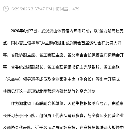
6/29/2026 3:57:47 PM | 访问量：479
2026
年
6
月
27
日，武汉洪山体育馆内热潮涌动，以
“
聚力楚商建支
点，同心奋进谱华章
”
为主题的湖北省总商会首届运动会在此盛大开
幕。省政协副主席、省工商联主席、省总商会会长党蓁宣布运动会开
幕，省委统战部副部长、省工商联党组书记庄光明致辞，省工商联
（总商会）领导班子成员及企业家副主席（副会长）等出席开幕式，
共同见证这一展现湖北民营经济蓬勃朝气的高光时刻。
作为湖北省工商联副会长单位，天勤生物积极响应号召，由董事
长任习东亲自带队，组织员工代表队踊跃参赛，与全省
62
支民营企业
及商协会代表队、近千名运动员同场竞技，在竞技与趣味两大板块中