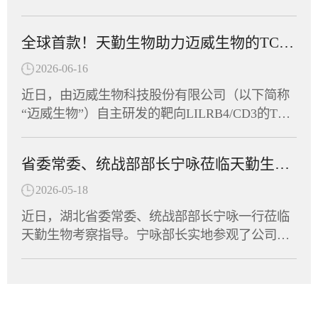
刻。作为湖北省工商联副会长单位，天勤生物积
关模式受体（PRR），具有自身佐剂效应，无须
申请正式获得美国食品药品监督管理局（FDA）
极响应号召，由董事长任习东亲自带队，组织员
额外加入疫苗佐剂，通过促进固有免疫应答进而
许可，可针对炎症性肠病（IBD）开展临床研
工代表队踊跃参赛，与全省62支民营企业及商协
全球首款！天勤生物助力迈威生物的TCE双抗获FDA临床许可
诱导针对病原体的获得性免疫应答。非临床研究
究。这是该靶点全球首个进入临床阶段的候选药
会代表队、近千名运动员同场竞技，在竞技与趣
显示，该疫苗能有效诱导HBV模型小鼠产生HBs
物，也意味着中国创新抗体在自身免疫疾病领域
2026-06-16
味两大板块中切磋技艺、以赛会友。赛场上，天
Ab和anti-PreS1抗体，逆转慢性HBV感染导致的免
又一次向全球舞台迈出了坚实的一步。天勤生物
勤生物健儿们参与了羽毛球、拔河、众星捧月等
近日，由迈威生物科技股份有限公司（以下简称
疫耐受状态，实现血清学转换。这意味着，CPU-
全资子公司天勤鑫圣（以下称“天勤鑫圣”）为该
竞技项目，展现出非凡的团队默契。队员们齐心
“迈威生物”）自主研发的靶向LILRB4/CD3的TCE
YL01有望帮助乙肝患者摆脱长期用药，实...
项目提供了全套毒理学研究服务，以科学严谨的
协力、奋勇争先，将敢闯敢拼的楚商精神与凝心
双抗创新药（研发代号：6MW5311）正式获得美
设计与高效执行，助力项目零延迟抵达FDA审批
聚力的团队协作融为一体，最终荣获“团结协作
国食品药品监督管理局（FDA）许可，获准在美
窗口。9MW5211是迈威生物自主研发的高度特异
省委常委、统战部部长宁咏莅临天勤生物调研指导
奖”。此次运动会是湖北省民营企业与商协会交流
国开展针对急性髓系白血病、慢性粒单核细胞白
性清除型创新抗体，针对自身免疫性疾病中由异
互动的重要平台，不仅丰富了员工的文体生活，
血病以及多发性骨髓瘤等血液瘤的临床试验。作
2026-05-18
常免疫细胞介导的关键病理机制进行精准干预。
也拉近了企业间的距离，凝聚了发展共识。天勤
为全球首款获批进入临床阶段的LILRB4/CD3双
免疫细胞的异常活化及组织浸润是多种自身免疫
近日，湖北省委常委、统战部部长宁咏一行莅临
生物将持续深耕生物医药领域，将体育竞技中的
抗，6MW5311的成功申报标志着中国创新药在双
疾病发生发展的核心驱动因素。9MW5211所靶向
天勤生物考察指导。宁咏部长实地参观了公司实
拼劲与干劲转化为推动企业创新发展的强大动
特异性抗体领域再次取得里程碑式突破。天勤生
的分子在致病性免疫细胞表面特异性表达，是这
验室及动物设施，详细了解了天勤生物的技术研
力，为湖北民营经济高质量发展贡献“天勤力
物全资子公司天勤鑫圣（以下简称“天勤鑫圣”）
些细胞异常活化的重要生物学标志。通过选择性
发、平台建设及产业化进展，并与集团董事长进
量”。
为该项目提供了非临床研究支持，承担了6MW53
识别并清除这群致病性细胞，9MW5211可有效阻
行了深入交流。调研中，宁咏部长对天勤生物在
11的全套毒理、药代动力学及TCR试验，严格遵
断免疫级联反应，进而缓解疾病进展并改善临床
非临床研究评价和大动物试验领域所积累的专业
循FDA、OECD和NMPA的GLP规范，高质量、高