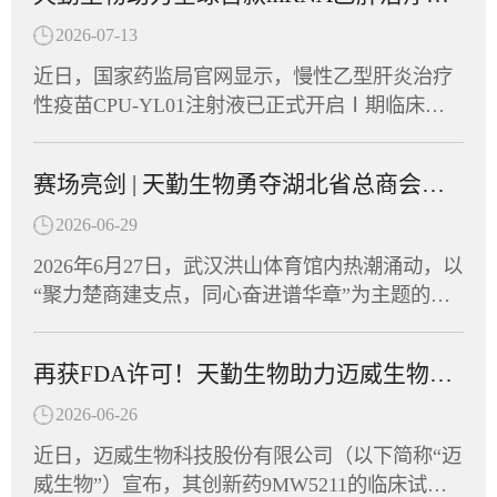
2026-07-13
近日，国家药监局官网显示，慢性乙型肝炎治疗
性疫苗CPU-YL01注射液已正式开启Ⅰ期临床试
验并启动患者招募，同期CPU-YL01已在美国及
东南亚多个国家获批临床批件，展现出广阔的应
赛场亮剑 | 天勤生物勇夺湖北省总商会首届运动会“团结协作奖”
用前景。CPU-YL01注射液由江苏创源生命科技
有限公司与中国药科大学共同开发，是全球首款
2026-06-29
进入Ⅰ期临床的mRNA乙肝治疗性疫苗。天勤生
2026年6月27日，武汉洪山体育馆内热潮涌动，以
物武汉分公司为该项目提供了全套非临床毒理学
“聚力楚商建支点，同心奋进谱华章”为主题的湖
研究和药代动力学研究服务，助力这一创新药物
北省总商会首届运动会在此盛大开幕。省政协副
从实验室加速走向临床。CPU-YL01：突破性机
主席、省工商联主席、省总商会会长党蓁宣布运
制，有望实现功能性治愈CPU-YL01注射液是一
再获FDA许可！天勤生物助力迈威生物创新药9MW5211获批临床
动会开幕，省委统战部副部长、省工商联党组书
款基于mRNA技术开发的慢性乙型肝炎治疗性疫
记庄光明致辞，省工商联（总商会）领导班子成
2026-06-26
苗，包含编码HBsAg、Pre-S1-Fc融合蛋白的mRN
员及企业家副主席（副会长）等出席开幕式，共
A序列，经脂质纳米颗粒（LNP）包裹构建递送
近日，迈威生物科技股份有限公司（以下简称“迈
同见证这一展现湖北民营经济蓬勃朝气的高光时
系统。其作用机制独特，可激活多种胞内病原相
威生物”）宣布，其创新药9MW5211的临床试验