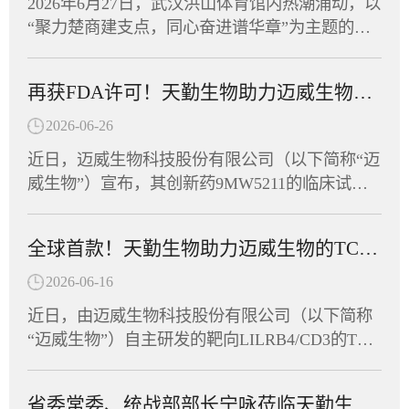
2026年6月27日，武汉洪山体育馆内热潮涌动，以
物武汉分公司为该项目提供了全套非临床毒理学
“聚力楚商建支点，同心奋进谱华章”为主题的湖
研究和药代动力学研究服务，助力这一创新药物
北省总商会首届运动会在此盛大开幕。省政协副
从实验室加速走向临床。CPU-YL01：突破性机
主席、省工商联主席、省总商会会长党蓁宣布运
制，有望实现功能性治愈CPU-YL01注射液是一
再获FDA许可！天勤生物助力迈威生物创新药9MW5211获批临床
动会开幕，省委统战部副部长、省工商联党组书
款基于mRNA技术开发的慢性乙型肝炎治疗性疫
记庄光明致辞，省工商联（总商会）领导班子成
2026-06-26
苗，包含编码HBsAg、Pre-S1-Fc融合蛋白的mRN
员及企业家副主席（副会长）等出席开幕式，共
A序列，经脂质纳米颗粒（LNP）包裹构建递送
近日，迈威生物科技股份有限公司（以下简称“迈
同见证这一展现湖北民营经济蓬勃朝气的高光时
系统。其作用机制独特，可激活多种胞内病原相
威生物”）宣布，其创新药9MW5211的临床试验
刻。作为湖北省工商联副会长单位，天勤生物积
关模式受体（PRR），具有自身佐剂效应，无须
申请正式获得美国食品药品监督管理局（FDA）
极响应号召，由董事长任习东亲自带队，组织员
额外加入疫苗佐剂，通过促进固有免疫应答进而
许可，可针对炎症性肠病（IBD）开展临床研
工代表队踊跃参赛，与全省62支民营企业及商协
全球首款！天勤生物助力迈威生物的TCE双抗获FDA临床许可
诱导针对病原体的获得性免疫应答。非临床研究
究。这是该靶点全球首个进入临床阶段的候选药
会代表队、近千名运动员同场竞技，在竞技与趣
显示，该疫苗能有效诱导HBV模型小鼠产生HBs
物，也意味着中国创新抗体在自身免疫疾病领域
2026-06-16
味两大板块中切磋技艺、以赛会友。赛场上，天
Ab和anti-PreS1抗体，逆转慢性HBV感染导致的免
又一次向全球舞台迈出了坚实的一步。天勤生物
勤生物健儿们参与了羽毛球、拔河、众星捧月等
近日，由迈威生物科技股份有限公司（以下简称
疫耐受状态，实现血清学转换。这意味着，CPU-
全资子公司天勤鑫圣（以下称“天勤鑫圣”）为该
竞技项目，展现出非凡的团队默契。队员们齐心
“迈威生物”）自主研发的靶向LILRB4/CD3的TCE
YL01有望帮助乙肝患者摆脱长期用药，实...
项目提供了全套毒理学研究服务，以科学严谨的
协力、奋勇争先，将敢闯敢拼的楚商精神与凝心
双抗创新药（研发代号：6MW5311）正式获得美
设计与高效执行，助力项目零延迟抵达FDA审批
聚力的团队协作融为一体，最终荣获“团结协作
国食品药品监督管理局（FDA）许可，获准在美
窗口。9MW5211是迈威生物自主研发的高度特异
省委常委、统战部部长宁咏莅临天勤生物调研指导
奖”。此次运动会是湖北省民营企业与商协会交流