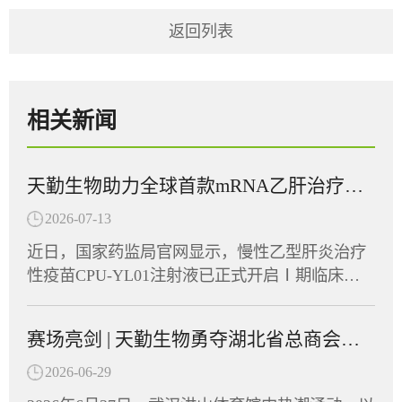
返回列表
相关新闻
天勤生物助力全球首款mRNA乙肝治疗性疫苗在多国获批临床
2026-07-13
近日，国家药监局官网显示，慢性乙型肝炎治疗
性疫苗CPU-YL01注射液已正式开启Ⅰ期临床试
验并启动患者招募，同期CPU-YL01已在美国及
东南亚多个国家获批临床批件，展现出广阔的应
赛场亮剑 | 天勤生物勇夺湖北省总商会首届运动会“团结协作奖”
用前景。CPU-YL01注射液由江苏创源生命科技
有限公司与中国药科大学共同开发，是全球首款
2026-06-29
进入Ⅰ期临床的mRNA乙肝治疗性疫苗。天勤生