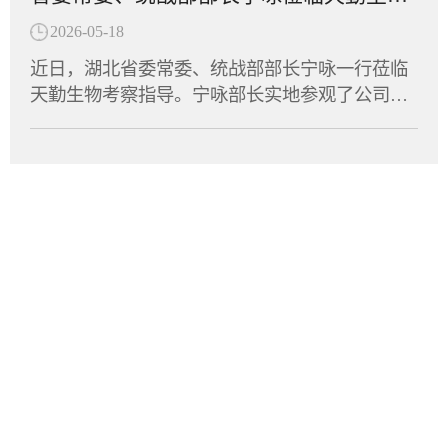
国开展针对急性髓系白血病、慢性粒单核细胞白
性清除型创新抗体，针对自身免疫性疾病中由异
互动的重要平台，不仅丰富了员工的文体生活，
血病以及多发性骨髓瘤等血液瘤的临床试验。作
2026-05-18
常免疫细胞介导的关键病理机制进行精准干预。
也拉近了企业间的距离，凝聚了发展共识。天勤
为全球首款获批进入临床阶段的LILRB4/CD3双
免疫细胞的异常活化及组织浸润是多种自身免疫
近日，湖北省委常委、统战部部长宁咏一行莅临
生物将持续深耕生物医药领域，将体育竞技中的
抗，6MW5311的成功申报标志着中国创新药在双
疾病发生发展的核心驱动因素。9MW5211所靶向
天勤生物考察指导。宁咏部长实地参观了公司实
拼劲与干劲转化为推动企业创新发展的强大动
特异性抗体领域再次取得里程碑式突破。天勤生
的分子在致病性免疫细胞表面特异性表达，是这
验室及动物设施，详细了解了天勤生物的技术研
力，为湖北民营经济高质量发展贡献“天勤力
物全资子公司天勤鑫圣（以下简称“天勤鑫圣”）
些细胞异常活化的重要生物学标志。通过选择性
发、平台建设及产业化进展，并与集团董事长进
量”。
为该项目提供了非临床研究支持，承担了6MW53
识别并清除这群致病性细胞，9MW5211可有效阻
行了深入交流。调研中，宁咏部长对天勤生物在
11的全套毒理、药代动力学及TCR试验，严格遵
断免疫级联反应，进而缓解疾病进展并改善临床
非临床研究评价和大动物试验领域所积累的专业
循FDA、OECD和NMPA的GLP规范，高质量、高
症状。经过多轮分子工程优化，9MW5211展现出
能力表示充分肯定，勉励企业继续扎根湖北，秉
效率完成了试验，为项目获得FDA许可奠定了扎
优异的靶点选择性，在实现高效阻断的同时，显
承工匠精神深耕细作，坚定不移地进一步做优做
实的科学基础。突破性分子设计：兼顾疗效与安
著降低了非特异性结合风险，确保其对高表达靶
强。部长指出，民营企业要抢抓当前产业升级的
全6MW5311基于迈威生物自有的T Cell Engager
点蛋白的致病性细胞实现深度清除。其独特...
风口，紧贴市场需求，加快技术迭代与成果转
（TCE）技术平台开发，采用“2+1”非对称分子结
化，积极培育壮大新质生产力，为全省生物医药
构，同时靶向LILRB4和CD3。其独特设计在于引
产业的高质量发展贡献更大力量。多年来，天勤
入空间位阻结构，有效降低了CD3抗体在无肿瘤
生物始终专注于药物非临床安全性评价、药效学
细胞环境下对T细胞的非特异性激活风险，仅在
总部
与药代动力学研究、生物分析、分子影像检测等
肿瘤细胞存在时特异性激活T细胞，从而在增强
领域，建立了符合国际通行标准的一站式新药研
抗肿瘤疗效的同时大幅...
湖北省武汉市东湖新技术开发区光谷八路168号