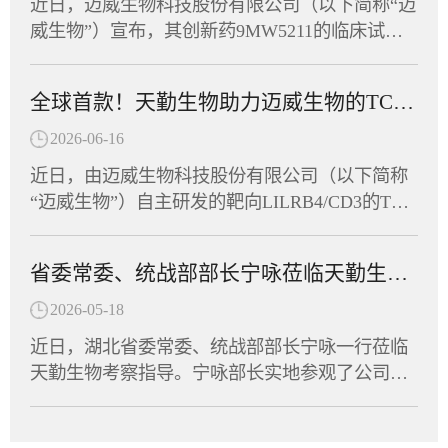
A序列，经脂质纳米颗粒（LNP）包裹构建递送
近日，迈威生物科技股份有限公司（以下简称“迈
同见证这一展现湖北民营经济蓬勃朝气的高光时
系统。其作用机制独特，可激活多种胞内病原相
威生物”）宣布，其创新药9MW5211的临床试验
刻。作为湖北省工商联副会长单位，天勤生物积
关模式受体（PRR），具有自身佐剂效应，无须
申请正式获得美国食品药品监督管理局（FDA）
极响应号召，由董事长任习东亲自带队，组织员
额外加入疫苗佐剂，通过促进固有免疫应答进而
许可，可针对炎症性肠病（IBD）开展临床研
工代表队踊跃参赛，与全省62支民营企业及商协
全球首款！天勤生物助力迈威生物的TCE双抗获FDA临床许可
诱导针对病原体的获得性免疫应答。非临床研究
究。这是该靶点全球首个进入临床阶段的候选药
会代表队、近千名运动员同场竞技，在竞技与趣
显示，该疫苗能有效诱导HBV模型小鼠产生HBs
物，也意味着中国创新抗体在自身免疫疾病领域
2026-06-16
味两大板块中切磋技艺、以赛会友。赛场上，天
Ab和anti-PreS1抗体，逆转慢性HBV感染导致的免
又一次向全球舞台迈出了坚实的一步。天勤生物
勤生物健儿们参与了羽毛球、拔河、众星捧月等
近日，由迈威生物科技股份有限公司（以下简称
疫耐受状态，实现血清学转换。这意味着，CPU-
全资子公司天勤鑫圣（以下称“天勤鑫圣”）为该
竞技项目，展现出非凡的团队默契。队员们齐心
“迈威生物”）自主研发的靶向LILRB4/CD3的TCE
YL01有望帮助乙肝患者摆脱长期用药，实...
项目提供了全套毒理学研究服务，以科学严谨的
协力、奋勇争先，将敢闯敢拼的楚商精神与凝心
双抗创新药（研发代号：6MW5311）正式获得美
设计与高效执行，助力项目零延迟抵达FDA审批
聚力的团队协作融为一体，最终荣获“团结协作
国食品药品监督管理局（FDA）许可，获准在美
窗口。9MW5211是迈威生物自主研发的高度特异
省委常委、统战部部长宁咏莅临天勤生物调研指导
奖”。此次运动会是湖北省民营企业与商协会交流
国开展针对急性髓系白血病、慢性粒单核细胞白
性清除型创新抗体，针对自身免疫性疾病中由异
互动的重要平台，不仅丰富了员工的文体生活，
血病以及多发性骨髓瘤等血液瘤的临床试验。作
2026-05-18
常免疫细胞介导的关键病理机制进行精准干预。
也拉近了企业间的距离，凝聚了发展共识。天勤
为全球首款获批进入临床阶段的LILRB4/CD3双
免疫细胞的异常活化及组织浸润是多种自身免疫
近日，湖北省委常委、统战部部长宁咏一行莅临
生物将持续深耕生物医药领域，将体育竞技中的
抗，6MW5311的成功申报标志着中国创新药在双
疾病发生发展的核心驱动因素。9MW5211所靶向
天勤生物考察指导。宁咏部长实地参观了公司实
拼劲与干劲转化为推动企业创新发展的强大动
特异性抗体领域再次取得里程碑式突破。天勤生
的分子在致病性免疫细胞表面特异性表达，是这
验室及动物设施，详细了解了天勤生物的技术研
力，为湖北民营经济高质量发展贡献“天勤力
物全资子公司天勤鑫圣（以下简称“天勤鑫圣”）
些细胞异常活化的重要生物学标志。通过选择性
发、平台建设及产业化进展，并与集团董事长进
量”。
为该项目提供了非临床研究支持，承担了6MW53
识别并清除这群致病性细胞，9MW5211可有效阻