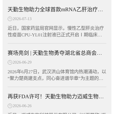
天勤生物助力全球首款mRNA乙肝治疗性疫苗在多国获批临床
2026-07-13
近日，国家药监局官网显示，慢性乙型肝炎治疗
性疫苗CPU-YL01注射液已正式开启Ⅰ期临床试
验并启动患者招募，同期CPU-YL01已在美国及
东南亚多个国家获批临床批件，展现出广阔的应
赛场亮剑 | 天勤生物勇夺湖北省总商会首届运动会“团结协作奖”
用前景。CPU-YL01注射液由江苏创源生命科技
有限公司与中国药科大学共同开发，是全球首款
2026-06-29
进入Ⅰ期临床的mRNA乙肝治疗性疫苗。天勤生
2026年6月27日，武汉洪山体育馆内热潮涌动，以
物武汉分公司为该项目提供了全套非临床毒理学
“聚力楚商建支点，同心奋进谱华章”为主题的湖
研究和药代动力学研究服务，助力这一创新药物
北省总商会首届运动会在此盛大开幕。省政协副
从实验室加速走向临床。CPU-YL01：突破性机
主席、省工商联主席、省总商会会长党蓁宣布运
制，有望实现功能性治愈CPU-YL01注射液是一
再获FDA许可！天勤生物助力迈威生物创新药9MW5211获批临床
动会开幕，省委统战部副部长、省工商联党组书
款基于mRNA技术开发的慢性乙型肝炎治疗性疫
记庄光明致辞，省工商联（总商会）领导班子成
2026-06-26
苗，包含编码HBsAg、Pre-S1-Fc融合蛋白的mRN
员及企业家副主席（副会长）等出席开幕式，共