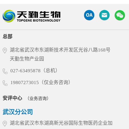
行了深入交流。调研中，宁咏部长对天勤生物在
11的全套毒理、药代动力学及TCR试验，严格遵
断免疫级联反应，进而缓解疾病进展并改善临床
非临床研究评价和大动物试验领域所积累的专业
循FDA、OECD和NMPA的GLP规范，高质量、高
症状。经过多轮分子工程优化，9MW5211展现出
能力表示充分肯定，勉励企业继续扎根湖北，秉
效率完成了试验，为项目获得FDA许可奠定了扎
优异的靶点选择性，在实现高效阻断的同时，显
承工匠精神深耕细作，坚定不移地进一步做优做
实的科学基础。突破性分子设计：兼顾疗效与安
著降低了非特异性结合风险，确保其对高表达靶
强。部长指出，民营企业要抢抓当前产业升级的
全6MW5311基于迈威生物自有的T Cell Engager
总部
点蛋白的致病性细胞实现深度清除。其独特...
风口，紧贴市场需求，加快技术迭代与成果转
（TCE）技术平台开发，采用“2+1”非对称分子结
化，积极培育壮大新质生产力，为全省生物医药
构，同时靶向LILRB4和CD3。其独特设计在于引
湖北省武汉市东湖新技术开发区光谷八路168号
产业的高质量发展贡献更大力量。多年来，天勤
入空间位阻结构，有效降低了CD3抗体在无肿瘤
天勤生物产业园
生物始终专注于药物非临床安全性评价、药效学
细胞环境下对T细胞的非特异性激活风险，仅在
与药代动力学研究、生物分析、分子影像检测等
027-63495878（总机）
肿瘤细胞存在时特异性激活T细胞，从而在增强
领域，建立了符合国际通行标准的一站式新药研
抗肿瘤疗效的同时大幅...
19807273015（仅业务咨询）
发服务平台，并已赢得国内外众多创新药企的信
赖，累计助力近200个新药项目顺利进入临床或上
市阶段，其中不乏多个具有行业里程碑意义的品
安评中心
（业务咨询）
种。此次省委领导亲临指导，既是对天勤生物过
武汉分公司
往成绩的高度认可，更是对企业引领产业创新的
殷切期望。天勤生物将积极响应省委关于推动民
湖北省武汉市东湖高新光谷国际生物医药企业加
营经济高质量发展的号召，继续以大动物试验为