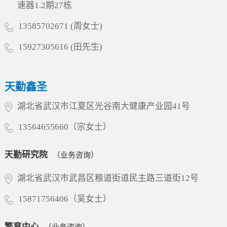
速器1.2期27栋
核心特色，深化产学研协同创新，加速构建国内
一流、国际知名的综合服务平台，为...
13585702671 (周女士)
15927305616 (田先生)
天勤鑫圣
湖北省武汉市江夏区光谷南大健康产业园41号
13564655660（宗女士）
天勤研究院
（业务咨询）
湖北省武汉市武昌区粮道街道民主路三道街12号
15871756406（吴女士）
繁育中心