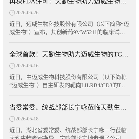
再获FDA许可！天勤生物助力迈威生物创新药9MW5211获批临床
动会开幕，省委统战部副部长、省工商联党组书
款基于mRNA技术开发的慢性乙型肝炎治疗性疫
记庄光明致辞，省工商联（总商会）领导班子成
2026-06-26
苗，包含编码HBsAg、Pre-S1-Fc融合蛋白的mRN
员及企业家副主席（副会长）等出席开幕式，共
A序列，经脂质纳米颗粒（LNP）包裹构建递送
近日，迈威生物科技股份有限公司（以下简称“迈
同见证这一展现湖北民营经济蓬勃朝气的高光时
系统。其作用机制独特，可激活多种胞内病原相
威生物”）宣布，其创新药9MW5211的临床试验
刻。作为湖北省工商联副会长单位，天勤生物积
关模式受体（PRR），具有自身佐剂效应，无须
申请正式获得美国食品药品监督管理局（FDA）
极响应号召，由董事长任习东亲自带队，组织员
额外加入疫苗佐剂，通过促进固有免疫应答进而
许可，可针对炎症性肠病（IBD）开展临床研
工代表队踊跃参赛，与全省62支民营企业及商协
全球首款！天勤生物助力迈威生物的TCE双抗获FDA临床许可
诱导针对病原体的获得性免疫应答。非临床研究
究。这是该靶点全球首个进入临床阶段的候选药
会代表队、近千名运动员同场竞技，在竞技与趣
显示，该疫苗能有效诱导HBV模型小鼠产生HBs
物，也意味着中国创新抗体在自身免疫疾病领域
2026-06-16
味两大板块中切磋技艺、以赛会友。赛场上，天
Ab和anti-PreS1抗体，逆转慢性HBV感染导致的免
又一次向全球舞台迈出了坚实的一步。天勤生物
勤生物健儿们参与了羽毛球、拔河、众星捧月等
近日，由迈威生物科技股份有限公司（以下简称
疫耐受状态，实现血清学转换。这意味着，CPU-
全资子公司天勤鑫圣（以下称“天勤鑫圣”）为该
竞技项目，展现出非凡的团队默契。队员们齐心
“迈威生物”）自主研发的靶向LILRB4/CD3的TCE
YL01有望帮助乙肝患者摆脱长期用药，实...
项目提供了全套毒理学研究服务，以科学严谨的
协力、奋勇争先，将敢闯敢拼的楚商精神与凝心
双抗创新药（研发代号：6MW5311）正式获得美
设计与高效执行，助力项目零延迟抵达FDA审批
聚力的团队协作融为一体，最终荣获“团结协作
国食品药品监督管理局（FDA）许可，获准在美
窗口。9MW5211是迈威生物自主研发的高度特异
省委常委、统战部部长宁咏莅临天勤生物调研指导
奖”。此次运动会是湖北省民营企业与商协会交流
国开展针对急性髓系白血病、慢性粒单核细胞白
性清除型创新抗体，针对自身免疫性疾病中由异
互动的重要平台，不仅丰富了员工的文体生活，
血病以及多发性骨髓瘤等血液瘤的临床试验。作
2026-05-18
常免疫细胞介导的关键病理机制进行精准干预。
也拉近了企业间的距离，凝聚了发展共识。天勤
为全球首款获批进入临床阶段的LILRB4/CD3双
免疫细胞的异常活化及组织浸润是多种自身免疫
近日，湖北省委常委、统战部部长宁咏一行莅临
生物将持续深耕生物医药领域，将体育竞技中的
抗，6MW5311的成功申报标志着中国创新药在双
疾病发生发展的核心驱动因素。9MW5211所靶向
天勤生物考察指导。宁咏部长实地参观了公司实