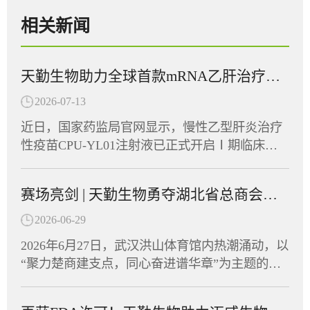
相关新闻
天勤生物助力全球首款mRNA乙肝治疗性疫苗在多国获批临床
2026-07-13
近日，国家药监局官网显示，慢性乙型肝炎治疗
性疫苗CPU-YL01注射液已正式开启Ⅰ期临床试
验并启动患者招募，同期CPU-YL01已在美国及
东南亚多个国家获批临床批件，展现出广阔的应
赛场亮剑 | 天勤生物勇夺湖北省总商会首届运动会“团结协作奖”
用前景。CPU-YL01注射液由江苏创源生命科技
有限公司与中国药科大学共同开发，是全球首款
2026-06-29
进入Ⅰ期临床的mRNA乙肝治疗性疫苗。天勤生
2026年6月27日，武汉洪山体育馆内热潮涌动，以
物武汉分公司为该项目提供了全套非临床毒理学
“聚力楚商建支点，同心奋进谱华章”为主题的湖
研究和药代动力学研究服务，助力这一创新药物
北省总商会首届运动会在此盛大开幕。省政协副
从实验室加速走向临床。CPU-YL01：突破性机
主席、省工商联主席、省总商会会长党蓁宣布运
制，有望实现功能性治愈CPU-YL01注射液是一