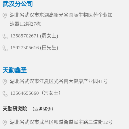
武汉分公司
往成绩的高度认可，更是对企业引领产业创新的
殷切期望。天勤生物将积极响应省委关于推动民
湖北省武汉市东湖高新光谷国际生物医药企业加
营经济高质量发展的号召，继续以大动物试验为
速器1.2期27栋
核心特色，深化产学研协同创新，加速构建国内
一流、国际知名的综合服务平台，为...
13585702671 (周女士)
15927305616 (田先生)
天勤鑫圣
湖北省武汉市江夏区光谷南大健康产业园41号
13564655660（宗女士）
天勤研究院
（业务咨询）
湖北省武汉市武昌区粮道街道民主路三道街12号