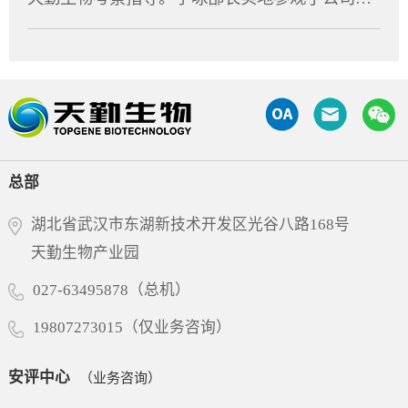
拼劲与干劲转化为推动企业创新发展的强大动
特异性抗体领域再次取得里程碑式突破。天勤生
的分子在致病性免疫细胞表面特异性表达，是这
验室及动物设施，详细了解了天勤生物的技术研
力，为湖北民营经济高质量发展贡献“天勤力
物全资子公司天勤鑫圣（以下简称“天勤鑫圣”）
些细胞异常活化的重要生物学标志。通过选择性
发、平台建设及产业化进展，并与集团董事长进
量”。
为该项目提供了非临床研究支持，承担了6MW53
识别并清除这群致病性细胞，9MW5211可有效阻
行了深入交流。调研中，宁咏部长对天勤生物在
11的全套毒理、药代动力学及TCR试验，严格遵
断免疫级联反应，进而缓解疾病进展并改善临床
非临床研究评价和大动物试验领域所积累的专业
循FDA、OECD和NMPA的GLP规范，高质量、高
症状。经过多轮分子工程优化，9MW5211展现出
能力表示充分肯定，勉励企业继续扎根湖北，秉
效率完成了试验，为项目获得FDA许可奠定了扎
优异的靶点选择性，在实现高效阻断的同时，显
承工匠精神深耕细作，坚定不移地进一步做优做
实的科学基础。突破性分子设计：兼顾疗效与安
著降低了非特异性结合风险，确保其对高表达靶
强。部长指出，民营企业要抢抓当前产业升级的
全6MW5311基于迈威生物自有的T Cell Engager
总部
点蛋白的致病性细胞实现深度清除。其独特...
风口，紧贴市场需求，加快技术迭代与成果转
（TCE）技术平台开发，采用“2+1”非对称分子结
化，积极培育壮大新质生产力，为全省生物医药
构，同时靶向LILRB4和CD3。其独特设计在于引
湖北省武汉市东湖新技术开发区光谷八路168号
产业的高质量发展贡献更大力量。多年来，天勤
入空间位阻结构，有效降低了CD3抗体在无肿瘤
天勤生物产业园
生物始终专注于药物非临床安全性评价、药效学
细胞环境下对T细胞的非特异性激活风险，仅在
与药代动力学研究、生物分析、分子影像检测等
027-63495878（总机）
肿瘤细胞存在时特异性激活T细胞，从而在增强
领域，建立了符合国际通行标准的一站式新药研
抗肿瘤疗效的同时大幅...
19807273015（仅业务咨询）
发服务平台，并已赢得国内外众多创新药企的信
赖，累计助力近200个新药项目顺利进入临床或上
市阶段，其中不乏多个具有行业里程碑意义的品
安评中心
（业务咨询）
种。此次省委领导亲临指导，既是对天勤生物过