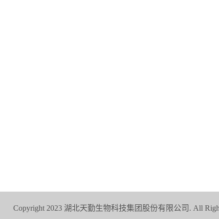
总部
安评中心
（
湖北省武汉市东湖新技术开发区
武汉分公司
光谷八路168号天勤生物产业园
湖北省武
027-63495878（总机）
生物医药企
19807273015（仅业务咨询）
13585702
15927305
天勤鑫圣
湖北省武
康产业园4
135646
Copyright 2023 湖北天勤生物科技集团股份有限公司. All Right