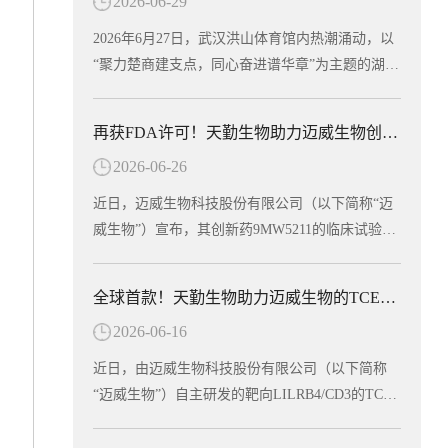
2026-06-29
中国药科大学共同开发，是全球首款进入Ⅰ期临床
的mRNA乙肝治疗性疫苗。天勤生物武汉分公司为
2026年6月27日，武汉洪山体育馆内热潮涌动，以
该项目提供了全套非临床毒理学研究和药代动力学
“聚力楚商建支点，同心奋进谱华章”为主题的湖北
研究服务，助力这一创新药物从实验室加速走向临
省总商会首届运动会在此盛大开幕。省政协副主
床。CPU-YL01：突破性机制，有望实现功能性治
席、省工商联主席、省总商会会长党蓁宣布运动会
再获FDA许可！天勤生物助力迈威生物创新药9MW5211获批临床
愈CPU-YL01注射液是一款基于mRNA技术开发的
开幕，省委统战部副部长、省工商联党组书记庄光
慢性乙型肝炎治疗性疫苗，包含编码HBsAg、Pre-
2026-06-26
明致辞，省工商联（总商会）领导班子成员及企业
S1-Fc融合蛋白的mRNA序列，经脂质纳米颗粒（L
家副主席（副会长）等出席开幕式，共同见证这一
近日，迈威生物科技股份有限公司（以下简称“迈
NP）包裹构建递送系统。其作用机制独特，可激
展现湖北民营经济蓬勃朝气的高光时刻。作为湖北
威生物”）宣布，其创新药9MW5211的临床试验申
活多种胞内病原相关模式受体（PRR），具有自身
省工商联副会长单位，天勤生物积极响应号召，由
请正式获得美国食品药品监督管理局（FDA）许
佐剂效应，无须额外加入疫苗佐剂，通过促进固有
董事长任习东亲自带队，组织员工代表队踊跃参
可，可针对炎症性肠病（IBD）开展临床研究。这
免疫应答进而诱导针对病原体的获得性免疫应答。
全球首款！天勤生物助力迈威生物的TCE双抗获FDA临床许可
赛，与全省62支民营企业及商协会代表队、近千名
是该靶点全球首个进入临床阶段的候选药物，也意
非临床研究显示，该疫苗能有效诱导HBV模型小
运动员同场竞技，在竞技与趣味两大板块中切磋技
2026-06-16
味着中国创新抗体在自身免疫疾病领域又一次向全
鼠产生HBsAb和anti-PreS1抗体，逆转慢性HBV感
艺、以赛会友。赛场上，天勤生物健儿们参与了羽
球舞台迈出了坚实的一步。天勤生物全资子公司天
染导致的免疫耐受状态，实现血清学转换。这意味
近日，由迈威生物科技股份有限公司（以下简称
毛球、拔河、众星捧月等竞技项目，展现出非凡的
勤鑫圣（以下称“天勤鑫圣”）为该项目提供了全套
着，CPU-YL01有望帮助乙肝患者摆脱长期用药，
“迈威生物”）自主研发的靶向LILRB4/CD3的TCE
团队默契。队员们齐心协力、奋勇争先，将敢闯敢
毒理学研究服务，以科学严谨的设计与高效执行，
实...
双抗创新药（研发代号：6MW5311）正式获得美
拼的楚商精神与凝心聚力的团队协作融为一体，最
助力项目零延迟抵达FDA审批窗口。9MW5211是
国食品药品监督管理局（FDA）许可，获准在美国