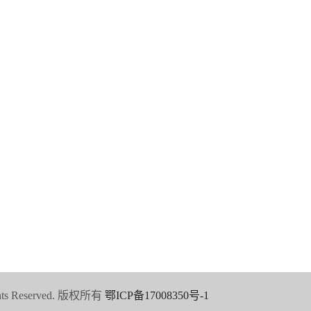
天勤研究院
业务咨询）
（业务咨询）
湖北省武汉市武昌区粮道街
主路三道街12号
汉市东湖高新光谷国际
业加速器1.2期27栋
15871756406（吴女士）
671 (周女士)
616 (田先生)
汉市江夏区光谷南大健
1号
55660（宗女士）
s Reserved. 版权所有
鄂ICP备17008350号-1