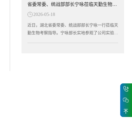
终荣获“团结协作奖”。此次运动会是湖北省民营企
省委常委、统战部部长宁咏莅临天勤生物调研指导
迈威生物自主研发的高度特异性清除型创新抗体，
开展针对急性髓系白血病、慢性粒单核细胞白血病
业与商协会交流互动的重要平台，不仅丰富了员工
针对自身免疫性疾病中由异常免疫细胞介导的关键
2026-05-18
以及多发性骨髓瘤等血液瘤的临床试验。作为全球
的文体生活，也拉近了企业间的距离，凝聚了发展
病理机制进行精准干预。免疫细胞的异常活化及组
首款获批进入临床阶段的LILRB4/CD3双抗，6MW
共识。天勤生物将持续深耕生物医药领域，将体育
近日，湖北省委常委、统战部部长宁咏一行莅临天
织浸润是多种自身免疫疾病发生发展的核心驱动因
5311的成功申报标志着中国创新药在双特异性抗体
竞技中的拼劲与干劲转化为推动企业创新发展的强
勤生物考察指导。宁咏部长实地参观了公司实验室
素。9MW5211所靶向的分子在致病性免疫细胞表
领域再次取得里程碑式突破。天勤生物全资子公司
大动力，为湖北民营经济高质量发展贡献“天勤力
及动物设施，详细了解了天勤生物的技术研发、平
面特异性表达，是这些细胞异常活化的重要生物学
天勤鑫圣（以下简称“天勤鑫圣”） 为该项目提供
量”。
台建设及产业化进展，并与集团董事长进行了深入
标志。通过选择性识别并清除这群致病性细胞，9
了非临床研究支持，承担了6MW5311的全套毒
交流。调研中，宁咏部长对天勤生物在非临床研究
MW5211可有效阻断免疫级联反应，进而缓解疾病
理、药代动力学及TCR试验，严格遵循FDA、OEC
评价和大动物试验领域所积累的专业能力表示充分
进展并改善临床症状。经过多轮分子工程优化，9
D和NMPA的GLP规范，高质量、高效率完成了试
肯定，勉励企业继续扎根湖北，秉承工匠精神深耕
MW5211展现出优异的靶点选择性，在实现高效阻
验，为项目获得FDA许可奠定了扎实的科学基础。
细作，坚定不移地进一步做优做强。部长指出，民
断的同时，显著降低了非特异性结合风险，确保其
突破性分子设计：兼顾疗效与安全6MW5311基于
营企业要抢抓当前产业升级的风口，紧贴市场需
对高表达靶点蛋白的致病性细胞实现深度清除。其
迈威生物自有的T Cell Engager（TCE）技术平台
求，加快技术迭代与成果转化，积极培育壮大新质
独特...
开发，采用“2+1”非对称分子结构，同时靶向LILR
生产力，为全省生物医药产业的高质量发展贡献更
B4和CD3。其独特设计在于引入空间位阻结构，有
大力量。多年来，天勤生物始终专注于药物非临床
效降低了CD3抗体在无肿瘤细胞环境下对T细胞的
安全性评价、药效学与药代动力学研究、生物分
非特异性激活风险，仅在肿瘤细胞存在时特异性激
析、分子影像检测等领域，建立了符合国际通行标
活T细胞，从而在增强抗肿瘤疗效的同时大幅...