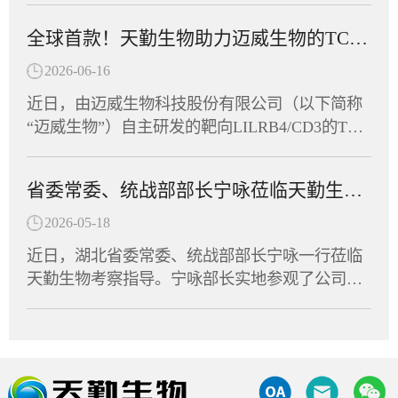
极响应号召，由董事长任习东亲自带队，组织员
额外加入疫苗佐剂，通过促进固有免疫应答进而
许可，可针对炎症性肠病（IBD）开展临床研
工代表队踊跃参赛，与全省62支民营企业及商协
全球首款！天勤生物助力迈威生物的TCE双抗获FDA临床许可
诱导针对病原体的获得性免疫应答。非临床研究
究。这是该靶点全球首个进入临床阶段的候选药
会代表队、近千名运动员同场竞技，在竞技与趣
显示，该疫苗能有效诱导HBV模型小鼠产生HBs
物，也意味着中国创新抗体在自身免疫疾病领域
2026-06-16
味两大板块中切磋技艺、以赛会友。赛场上，天
Ab和anti-PreS1抗体，逆转慢性HBV感染导致的免
又一次向全球舞台迈出了坚实的一步。天勤生物
勤生物健儿们参与了羽毛球、拔河、众星捧月等
近日，由迈威生物科技股份有限公司（以下简称
疫耐受状态，实现血清学转换。这意味着，CPU-
全资子公司天勤鑫圣（以下称“天勤鑫圣”）为该
竞技项目，展现出非凡的团队默契。队员们齐心
“迈威生物”）自主研发的靶向LILRB4/CD3的TCE
YL01有望帮助乙肝患者摆脱长期用药，实...
项目提供了全套毒理学研究服务，以科学严谨的
协力、奋勇争先，将敢闯敢拼的楚商精神与凝心
双抗创新药（研发代号：6MW5311）正式获得美
设计与高效执行，助力项目零延迟抵达FDA审批
聚力的团队协作融为一体，最终荣获“团结协作
国食品药品监督管理局（FDA）许可，获准在美
窗口。9MW5211是迈威生物自主研发的高度特异
省委常委、统战部部长宁咏莅临天勤生物调研指导
奖”。此次运动会是湖北省民营企业与商协会交流
国开展针对急性髓系白血病、慢性粒单核细胞白
性清除型创新抗体，针对自身免疫性疾病中由异
互动的重要平台，不仅丰富了员工的文体生活，
血病以及多发性骨髓瘤等血液瘤的临床试验。作
2026-05-18
常免疫细胞介导的关键病理机制进行精准干预。
也拉近了企业间的距离，凝聚了发展共识。天勤
为全球首款获批进入临床阶段的LILRB4/CD3双
免疫细胞的异常活化及组织浸润是多种自身免疫
近日，湖北省委常委、统战部部长宁咏一行莅临
生物将持续深耕生物医药领域，将体育竞技中的
抗，6MW5311的成功申报标志着中国创新药在双
疾病发生发展的核心驱动因素。9MW5211所靶向
天勤生物考察指导。宁咏部长实地参观了公司实
拼劲与干劲转化为推动企业创新发展的强大动
特异性抗体领域再次取得里程碑式突破。天勤生
的分子在致病性免疫细胞表面特异性表达，是这
验室及动物设施，详细了解了天勤生物的技术研
力，为湖北民营经济高质量发展贡献“天勤力
物全资子公司天勤鑫圣（以下简称“天勤鑫圣”）
些细胞异常活化的重要生物学标志。通过选择性
发、平台建设及产业化进展，并与集团董事长进
量”。
为该项目提供了非临床研究支持，承担了6MW53
识别并清除这群致病性细胞，9MW5211可有效阻
行了深入交流。调研中，宁咏部长对天勤生物在
11的全套毒理、药代动力学及TCR试验，严格遵
断免疫级联反应，进而缓解疾病进展并改善临床
非临床研究评价和大动物试验领域所积累的专业
循FDA、OECD和NMPA的GLP规范，高质量、高
症状。经过多轮分子工程优化，9MW5211展现出
能力表示充分肯定，勉励企业继续扎根湖北，秉