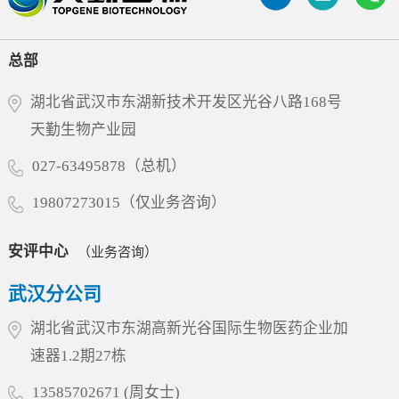
效率完成了试验，为项目获得FDA许可奠定了扎
优异的靶点选择性，在实现高效阻断的同时，显
承工匠精神深耕细作，坚定不移地进一步做优做
实的科学基础。突破性分子设计：兼顾疗效与安
著降低了非特异性结合风险，确保其对高表达靶
强。部长指出，民营企业要抢抓当前产业升级的
全6MW5311基于迈威生物自有的T Cell Engager
总部
点蛋白的致病性细胞实现深度清除。其独特...
风口，紧贴市场需求，加快技术迭代与成果转
（TCE）技术平台开发，采用“2+1”非对称分子结
化，积极培育壮大新质生产力，为全省生物医药
构，同时靶向LILRB4和CD3。其独特设计在于引
湖北省武汉市东湖新技术开发区光谷八路168号
产业的高质量发展贡献更大力量。多年来，天勤
入空间位阻结构，有效降低了CD3抗体在无肿瘤
天勤生物产业园
生物始终专注于药物非临床安全性评价、药效学
细胞环境下对T细胞的非特异性激活风险，仅在
与药代动力学研究、生物分析、分子影像检测等
027-63495878（总机）
肿瘤细胞存在时特异性激活T细胞，从而在增强
领域，建立了符合国际通行标准的一站式新药研
抗肿瘤疗效的同时大幅...
19807273015（仅业务咨询）
发服务平台，并已赢得国内外众多创新药企的信
赖，累计助力近200个新药项目顺利进入临床或上
市阶段，其中不乏多个具有行业里程碑意义的品
安评中心
（业务咨询）
种。此次省委领导亲临指导，既是对天勤生物过
武汉分公司
往成绩的高度认可，更是对企业引领产业创新的
殷切期望。天勤生物将积极响应省委关于推动民
湖北省武汉市东湖高新光谷国际生物医药企业加
营经济高质量发展的号召，继续以大动物试验为
速器1.2期27栋
核心特色，深化产学研协同创新，加速构建国内
一流、国际知名的综合服务平台，为...
13585702671 (周女士)