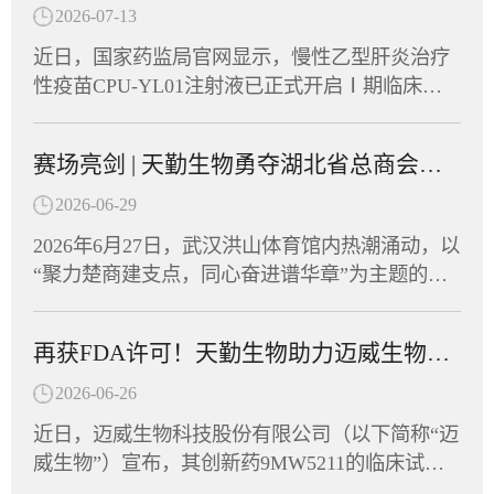
2026-07-13
近日，国家药监局官网显示，慢性乙型肝炎治疗
性疫苗CPU-YL01注射液已正式开启Ⅰ期临床试
验并启动患者招募，同期CPU-YL01已在美国及
东南亚多个国家获批临床批件，展现出广阔的应
赛场亮剑 | 天勤生物勇夺湖北省总商会首届运动会“团结协作奖”
用前景。CPU-YL01注射液由江苏创源生命科技
有限公司与中国药科大学共同开发，是全球首款
2026-06-29
进入Ⅰ期临床的mRNA乙肝治疗性疫苗。天勤生
2026年6月27日，武汉洪山体育馆内热潮涌动，以
物武汉分公司为该项目提供了全套非临床毒理学
“聚力楚商建支点，同心奋进谱华章”为主题的湖
研究和药代动力学研究服务，助力这一创新药物
北省总商会首届运动会在此盛大开幕。省政协副
从实验室加速走向临床。CPU-YL01：突破性机
主席、省工商联主席、省总商会会长党蓁宣布运
制，有望实现功能性治愈CPU-YL01注射液是一
再获FDA许可！天勤生物助力迈威生物创新药9MW5211获批临床
动会开幕，省委统战部副部长、省工商联党组书
款基于mRNA技术开发的慢性乙型肝炎治疗性疫
记庄光明致辞，省工商联（总商会）领导班子成
2026-06-26
苗，包含编码HBsAg、Pre-S1-Fc融合蛋白的mRN
员及企业家副主席（副会长）等出席开幕式，共
A序列，经脂质纳米颗粒（LNP）包裹构建递送
近日，迈威生物科技股份有限公司（以下简称“迈
同见证这一展现湖北民营经济蓬勃朝气的高光时
系统。其作用机制独特，可激活多种胞内病原相
威生物”）宣布，其创新药9MW5211的临床试验
刻。作为湖北省工商联副会长单位，天勤生物积
关模式受体（PRR），具有自身佐剂效应，无须
申请正式获得美国食品药品监督管理局（FDA）