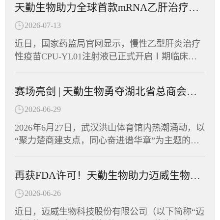
天勤生物助力全球首款mRNA乙肝治疗性疫苗在多国获批临床
2026-07-13
近日，国家药监局官网显示，慢性乙型肝炎治疗
性疫苗CPU-YL01注射液已正式开启Ⅰ期临床试
验并启动患者招募，同期CPU-YL01已在美国及
东南亚多个国家获批临床批件，展现出广阔的应
赛场亮剑 | 天勤生物勇夺湖北省总商会首届运动会“团结协作奖”
用前景。CPU-YL01注射液由江苏创源生命科技
有限公司与中国药科大学共同开发，是全球首款
2026-06-29
进入Ⅰ期临床的mRNA乙肝治疗性疫苗。天勤生
2026年6月27日，武汉洪山体育馆内热潮涌动，以
物武汉分公司为该项目提供了全套非临床毒理学
“聚力楚商建支点，同心奋进谱华章”为主题的湖
研究和药代动力学研究服务，助力这一创新药物
北省总商会首届运动会在此盛大开幕。省政协副
从实验室加速走向临床。CPU-YL01：突破性机
主席、省工商联主席、省总商会会长党蓁宣布运
制，有望实现功能性治愈CPU-YL01注射液是一
再获FDA许可！天勤生物助力迈威生物创新药9MW5211获批临床
动会开幕，省委统战部副部长、省工商联党组书
款基于mRNA技术开发的慢性乙型肝炎治疗性疫
记庄光明致辞，省工商联（总商会）领导班子成
2026-06-26
苗，包含编码HBsAg、Pre-S1-Fc融合蛋白的mRN
员及企业家副主席（副会长）等出席开幕式，共
A序列，经脂质纳米颗粒（LNP）包裹构建递送
近日，迈威生物科技股份有限公司（以下简称“迈
同见证这一展现湖北民营经济蓬勃朝气的高光时