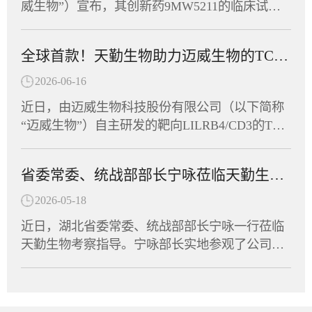
系统。其作用机制独特，可激活多种胞内病原相
威生物”）宣布，其创新药9MW5211的临床试验
刻。作为湖北省工商联副会长单位，天勤生物积
关模式受体（PRR），具有自身佐剂效应，无须
申请正式获得美国食品药品监督管理局（FDA）
极响应号召，由董事长任习东亲自带队，组织员
额外加入疫苗佐剂，通过促进固有免疫应答进而
许可，可针对炎症性肠病（IBD）开展临床研
工代表队踊跃参赛，与全省62支民营企业及商协
全球首款！天勤生物助力迈威生物的TCE双抗获FDA临床许可
诱导针对病原体的获得性免疫应答。非临床研究
究。这是该靶点全球首个进入临床阶段的候选药
会代表队、近千名运动员同场竞技，在竞技与趣
显示，该疫苗能有效诱导HBV模型小鼠产生HBs
物，也意味着中国创新抗体在自身免疫疾病领域
2026-06-16
味两大板块中切磋技艺、以赛会友。赛场上，天
Ab和anti-PreS1抗体，逆转慢性HBV感染导致的免
又一次向全球舞台迈出了坚实的一步。天勤生物
勤生物健儿们参与了羽毛球、拔河、众星捧月等
近日，由迈威生物科技股份有限公司（以下简称
疫耐受状态，实现血清学转换。这意味着，CPU-
全资子公司天勤鑫圣（以下称“天勤鑫圣”）为该
竞技项目，展现出非凡的团队默契。队员们齐心
“迈威生物”）自主研发的靶向LILRB4/CD3的TCE
YL01有望帮助乙肝患者摆脱长期用药，实...
项目提供了全套毒理学研究服务，以科学严谨的
协力、奋勇争先，将敢闯敢拼的楚商精神与凝心
双抗创新药（研发代号：6MW5311）正式获得美
设计与高效执行，助力项目零延迟抵达FDA审批
聚力的团队协作融为一体，最终荣获“团结协作
国食品药品监督管理局（FDA）许可，获准在美
窗口。9MW5211是迈威生物自主研发的高度特异
省委常委、统战部部长宁咏莅临天勤生物调研指导
奖”。此次运动会是湖北省民营企业与商协会交流
国开展针对急性髓系白血病、慢性粒单核细胞白
性清除型创新抗体，针对自身免疫性疾病中由异
互动的重要平台，不仅丰富了员工的文体生活，
血病以及多发性骨髓瘤等血液瘤的临床试验。作
2026-05-18
常免疫细胞介导的关键病理机制进行精准干预。
也拉近了企业间的距离，凝聚了发展共识。天勤
为全球首款获批进入临床阶段的LILRB4/CD3双
免疫细胞的异常活化及组织浸润是多种自身免疫
近日，湖北省委常委、统战部部长宁咏一行莅临
生物将持续深耕生物医药领域，将体育竞技中的
抗，6MW5311的成功申报标志着中国创新药在双
疾病发生发展的核心驱动因素。9MW5211所靶向
天勤生物考察指导。宁咏部长实地参观了公司实
拼劲与干劲转化为推动企业创新发展的强大动
特异性抗体领域再次取得里程碑式突破。天勤生
的分子在致病性免疫细胞表面特异性表达，是这
验室及动物设施，详细了解了天勤生物的技术研
力，为湖北民营经济高质量发展贡献“天勤力
物全资子公司天勤鑫圣（以下简称“天勤鑫圣”）
些细胞异常活化的重要生物学标志。通过选择性
发、平台建设及产业化进展，并与集团董事长进
量”。
为该项目提供了非临床研究支持，承担了6MW53
识别并清除这群致病性细胞，9MW5211可有效阻
行了深入交流。调研中，宁咏部长对天勤生物在
11的全套毒理、药代动力学及TCR试验，严格遵