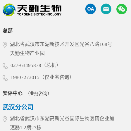
断免疫级联反应，进而缓解疾病进展并改善临床
非临床研究评价和大动物试验领域所积累的专业
循FDA、OECD和NMPA的GLP规范，高质量、高
症状。经过多轮分子工程优化，9MW5211展现出
能力表示充分肯定，勉励企业继续扎根湖北，秉
效率完成了试验，为项目获得FDA许可奠定了扎
优异的靶点选择性，在实现高效阻断的同时，显
承工匠精神深耕细作，坚定不移地进一步做优做
实的科学基础。突破性分子设计：兼顾疗效与安
著降低了非特异性结合风险，确保其对高表达靶
强。部长指出，民营企业要抢抓当前产业升级的
全6MW5311基于迈威生物自有的T Cell Engager
总部
点蛋白的致病性细胞实现深度清除。其独特...
风口，紧贴市场需求，加快技术迭代与成果转
（TCE）技术平台开发，采用“2+1”非对称分子结
化，积极培育壮大新质生产力，为全省生物医药
构，同时靶向LILRB4和CD3。其独特设计在于引
湖北省武汉市东湖新技术开发区光谷八路168号
产业的高质量发展贡献更大力量。多年来，天勤
入空间位阻结构，有效降低了CD3抗体在无肿瘤
天勤生物产业园
生物始终专注于药物非临床安全性评价、药效学
细胞环境下对T细胞的非特异性激活风险，仅在
与药代动力学研究、生物分析、分子影像检测等
027-63495878（总机）
肿瘤细胞存在时特异性激活T细胞，从而在增强
领域，建立了符合国际通行标准的一站式新药研
抗肿瘤疗效的同时大幅...
19807273015（仅业务咨询）
发服务平台，并已赢得国内外众多创新药企的信
赖，累计助力近200个新药项目顺利进入临床或上
市阶段，其中不乏多个具有行业里程碑意义的品
安评中心
（业务咨询）
种。此次省委领导亲临指导，既是对天勤生物过
武汉分公司
往成绩的高度认可，更是对企业引领产业创新的
殷切期望。天勤生物将积极响应省委关于推动民
湖北省武汉市东湖高新光谷国际生物医药企业加
营经济高质量发展的号召，继续以大动物试验为
速器1.2期27栋