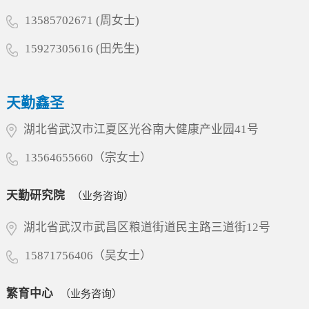
核心特色，深化产学研协同创新，加速构建国内
一流、国际知名的综合服务平台，为...
13585702671 (周女士)
15927305616 (田先生)
天勤鑫圣
湖北省武汉市江夏区光谷南大健康产业园41号
13564655660（宗女士）
天勤研究院
（业务咨询）
湖北省武汉市武昌区粮道街道民主路三道街12号
15871756406（吴女士）
繁育中心
（业务咨询）