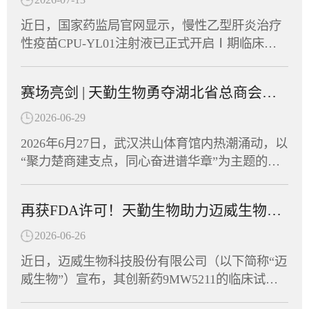
近日，国家药监局官网显示，慢性乙型肝炎治疗
性疫苗CPU-YL01注射液已正式开启Ⅰ期临床试
验并启动患者招募，同期CPU-YL01已在美国及
东南亚多个国家获批临床批件，展现出广阔的应
赛场亮剑 | 天勤生物勇夺湖北省总商会首届运动会“团结协作奖”
用前景。CPU-YL01注射液由江苏创源生命科技
有限公司与中国药科大学共同开发，是全球首款
2026-06-29
进入Ⅰ期临床的mRNA乙肝治疗性疫苗。天勤生
2026年6月27日，武汉洪山体育馆内热潮涌动，以
物武汉分公司为该项目提供了全套非临床毒理学
“聚力楚商建支点，同心奋进谱华章”为主题的湖
研究和药代动力学研究服务，助力这一创新药物
北省总商会首届运动会在此盛大开幕。省政协副
从实验室加速走向临床。CPU-YL01：突破性机
主席、省工商联主席、省总商会会长党蓁宣布运
制，有望实现功能性治愈CPU-YL01注射液是一
再获FDA许可！天勤生物助力迈威生物创新药9MW5211获批临床
动会开幕，省委统战部副部长、省工商联党组书
款基于mRNA技术开发的慢性乙型肝炎治疗性疫
记庄光明致辞，省工商联（总商会）领导班子成
2026-06-26
苗，包含编码HBsAg、Pre-S1-Fc融合蛋白的mRN
员及企业家副主席（副会长）等出席开幕式，共
A序列，经脂质纳米颗粒（LNP）包裹构建递送
近日，迈威生物科技股份有限公司（以下简称“迈
同见证这一展现湖北民营经济蓬勃朝气的高光时
系统。其作用机制独特，可激活多种胞内病原相
威生物”）宣布，其创新药9MW5211的临床试验
刻。作为湖北省工商联副会长单位，天勤生物积
关模式受体（PRR），具有自身佐剂效应，无须
申请正式获得美国食品药品监督管理局（FDA）
极响应号召，由董事长任习东亲自带队，组织员