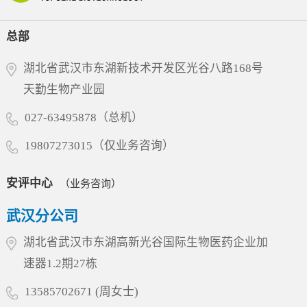
优异的靶点选择性，在实现高效阻断的同时，显
承工匠精神深耕细作，坚定不移地进一步做优做
实的科学基础。突破性分子设计：兼顾疗效与安
著降低了非特异性结合风险，确保其对高表达靶
强。部长指出，民营企业要抢抓当前产业升级的
全6MW5311基于迈威生物自有的T Cell Engager
总部
点蛋白的致病性细胞实现深度清除。其独特...
风口，紧贴市场需求，加快技术迭代与成果转
（TCE）技术平台开发，采用“2+1”非对称分子结
化，积极培育壮大新质生产力，为全省生物医药
构，同时靶向LILRB4和CD3。其独特设计在于引
湖北省武汉市东湖新技术开发区光谷八路168号
产业的高质量发展贡献更大力量。多年来，天勤
入空间位阻结构，有效降低了CD3抗体在无肿瘤
天勤生物产业园
生物始终专注于药物非临床安全性评价、药效学
细胞环境下对T细胞的非特异性激活风险，仅在
与药代动力学研究、生物分析、分子影像检测等
027-63495878（总机）
肿瘤细胞存在时特异性激活T细胞，从而在增强
领域，建立了符合国际通行标准的一站式新药研
抗肿瘤疗效的同时大幅...
19807273015（仅业务咨询）
发服务平台，并已赢得国内外众多创新药企的信
赖，累计助力近200个新药项目顺利进入临床或上
市阶段，其中不乏多个具有行业里程碑意义的品
安评中心
（业务咨询）
种。此次省委领导亲临指导，既是对天勤生物过
武汉分公司
往成绩的高度认可，更是对企业引领产业创新的
殷切期望。天勤生物将积极响应省委关于推动民
湖北省武汉市东湖高新光谷国际生物医药企业加
营经济高质量发展的号召，继续以大动物试验为
速器1.2期27栋
核心特色，深化产学研协同创新，加速构建国内
一流、国际知名的综合服务平台，为...
13585702671 (周女士)