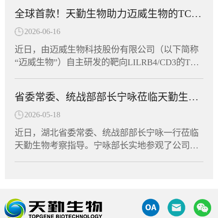
额外加入疫苗佐剂，通过促进固有免疫应答进而
许可，可针对炎症性肠病（IBD）开展临床研
工代表队踊跃参赛，与全省62支民营企业及商协
全球首款！天勤生物助力迈威生物的TCE双抗获FDA临床许可
诱导针对病原体的获得性免疫应答。非临床研究
究。这是该靶点全球首个进入临床阶段的候选药
会代表队、近千名运动员同场竞技，在竞技与趣
显示，该疫苗能有效诱导HBV模型小鼠产生HBs
物，也意味着中国创新抗体在自身免疫疾病领域
2026-06-16
味两大板块中切磋技艺、以赛会友。赛场上，天
Ab和anti-PreS1抗体，逆转慢性HBV感染导致的免
又一次向全球舞台迈出了坚实的一步。天勤生物
勤生物健儿们参与了羽毛球、拔河、众星捧月等
近日，由迈威生物科技股份有限公司（以下简称
疫耐受状态，实现血清学转换。这意味着，CPU-
全资子公司天勤鑫圣（以下称“天勤鑫圣”）为该
竞技项目，展现出非凡的团队默契。队员们齐心
“迈威生物”）自主研发的靶向LILRB4/CD3的TCE
YL01有望帮助乙肝患者摆脱长期用药，实...
项目提供了全套毒理学研究服务，以科学严谨的
协力、奋勇争先，将敢闯敢拼的楚商精神与凝心
双抗创新药（研发代号：6MW5311）正式获得美
设计与高效执行，助力项目零延迟抵达FDA审批
聚力的团队协作融为一体，最终荣获“团结协作
国食品药品监督管理局（FDA）许可，获准在美
窗口。9MW5211是迈威生物自主研发的高度特异
省委常委、统战部部长宁咏莅临天勤生物调研指导
奖”。此次运动会是湖北省民营企业与商协会交流
国开展针对急性髓系白血病、慢性粒单核细胞白
性清除型创新抗体，针对自身免疫性疾病中由异
互动的重要平台，不仅丰富了员工的文体生活，
血病以及多发性骨髓瘤等血液瘤的临床试验。作
2026-05-18
常免疫细胞介导的关键病理机制进行精准干预。
也拉近了企业间的距离，凝聚了发展共识。天勤
为全球首款获批进入临床阶段的LILRB4/CD3双
免疫细胞的异常活化及组织浸润是多种自身免疫
近日，湖北省委常委、统战部部长宁咏一行莅临
生物将持续深耕生物医药领域，将体育竞技中的
抗，6MW5311的成功申报标志着中国创新药在双
疾病发生发展的核心驱动因素。9MW5211所靶向
天勤生物考察指导。宁咏部长实地参观了公司实
拼劲与干劲转化为推动企业创新发展的强大动
特异性抗体领域再次取得里程碑式突破。天勤生
的分子在致病性免疫细胞表面特异性表达，是这
验室及动物设施，详细了解了天勤生物的技术研
力，为湖北民营经济高质量发展贡献“天勤力
物全资子公司天勤鑫圣（以下简称“天勤鑫圣”）
些细胞异常活化的重要生物学标志。通过选择性
发、平台建设及产业化进展，并与集团董事长进
量”。
为该项目提供了非临床研究支持，承担了6MW53
识别并清除这群致病性细胞，9MW5211可有效阻
行了深入交流。调研中，宁咏部长对天勤生物在
11的全套毒理、药代动力学及TCR试验，严格遵
断免疫级联反应，进而缓解疾病进展并改善临床
非临床研究评价和大动物试验领域所积累的专业
循FDA、OECD和NMPA的GLP规范，高质量、高
症状。经过多轮分子工程优化，9MW5211展现出
能力表示充分肯定，勉励企业继续扎根湖北，秉
效率完成了试验，为项目获得FDA许可奠定了扎