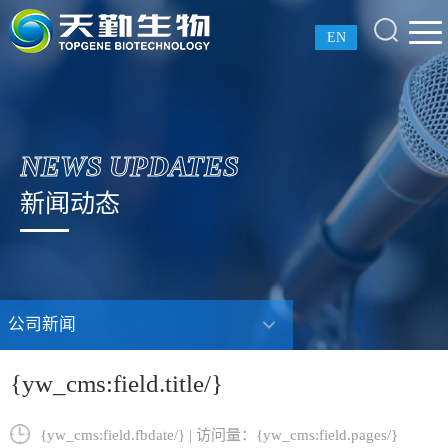
EN
NEWS UPDATES
新闻动态
公司新闻
{yw_cms:field.title/}
{yw_cms:field.fbdate/} | 访问量：{yw_cms:field.pages/}