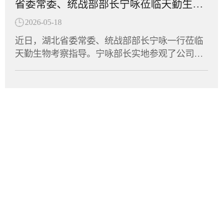
省委常委、统战部部长宁咏莅临天勤生物调研指导
奖”。此次运动会是湖北省民营企业与商协会交流
国开展针对急性髓系白血病、慢性粒单核细胞白
性清除型创新抗体，针对自身免疫性疾病中由异
互动的重要平台，不仅丰富了员工的文体生活，
血病以及多发性骨髓瘤等血液瘤的临床试验。作
2026-05-18
常免疫细胞介导的关键病理机制进行精准干预。
也拉近了企业间的距离，凝聚了发展共识。天勤
为全球首款获批进入临床阶段的LILRB4/CD3双
免疫细胞的异常活化及组织浸润是多种自身免疫
近日，湖北省委常委、统战部部长宁咏一行莅临
生物将持续深耕生物医药领域，将体育竞技中的
抗，6MW5311的成功申报标志着中国创新药在双
疾病发生发展的核心驱动因素。9MW5211所靶向
天勤生物考察指导。宁咏部长实地参观了公司实
拼劲与干劲转化为推动企业创新发展的强大动
特异性抗体领域再次取得里程碑式突破。天勤生
的分子在致病性免疫细胞表面特异性表达，是这
验室及动物设施，详细了解了天勤生物的技术研
力，为湖北民营经济高质量发展贡献“天勤力
物全资子公司天勤鑫圣（以下简称“天勤鑫圣”）
些细胞异常活化的重要生物学标志。通过选择性
发、平台建设及产业化进展，并与集团董事长进
量”。
为该项目提供了非临床研究支持，承担了6MW53
识别并清除这群致病性细胞，9MW5211可有效阻
行了深入交流。调研中，宁咏部长对天勤生物在
11的全套毒理、药代动力学及TCR试验，严格遵
断免疫级联反应，进而缓解疾病进展并改善临床
非临床研究评价和大动物试验领域所积累的专业
循FDA、OECD和NMPA的GLP规范，高质量、高
症状。经过多轮分子工程优化，9MW5211展现出
能力表示充分肯定，勉励企业继续扎根湖北，秉
效率完成了试验，为项目获得FDA许可奠定了扎
优异的靶点选择性，在实现高效阻断的同时，显
承工匠精神深耕细作，坚定不移地进一步做优做
实的科学基础。突破性分子设计：兼顾疗效与安
著降低了非特异性结合风险，确保其对高表达靶
强。部长指出，民营企业要抢抓当前产业升级的
全6MW5311基于迈威生物自有的T Cell Engager
点蛋白的致病性细胞实现深度清除。其独特...
风口，紧贴市场需求，加快技术迭代与成果转
（TCE）技术平台开发，采用“2+1”非对称分子结
化，积极培育壮大新质生产力，为全省生物医药
构，同时靶向LILRB4和CD3。其独特设计在于引
产业的高质量发展贡献更大力量。多年来，天勤
入空间位阻结构，有效降低了CD3抗体在无肿瘤
生物始终专注于药物非临床安全性评价、药效学
细胞环境下对T细胞的非特异性激活风险，仅在
总部
与药代动力学研究、生物分析、分子影像检测等
肿瘤细胞存在时特异性激活T细胞，从而在增强
领域，建立了符合国际通行标准的一站式新药研