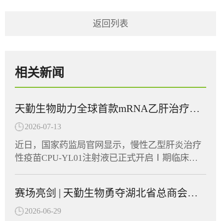
返回列表
相关新闻
天勤生物助力全球首款mRNA乙肝治疗性疫苗在多国获批临床
2026-07-13
近日，国家药监局官网显示，慢性乙型肝炎治疗
性疫苗CPU-YL01注射液已正式开启Ⅰ期临床试
验并启动患者招募，同期CPU-YL01已在美国及
东南亚多个国家获批临床批件，展现出广阔的应
赛场亮剑 | 天勤生物勇夺湖北省总商会首届运动会“团结协作奖”
用前景。CPU-YL01注射液由江苏创源生命科技
有限公司与中国药科大学共同开发，是全球首款
2026-06-29