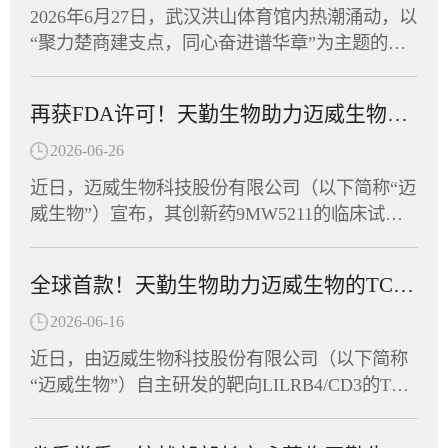
进入Ⅰ期临床的mRNA乙肝治疗性疫苗。天勤生
2026年6月27日，武汉洪山体育馆内热潮涌动，以
物武汉分公司为该项目提供了全套非临床毒理学
“聚力楚商建支点，同心奋进谱华章”为主题的湖
研究和药代动力学研究服务，助力这一创新药物
北省总商会首届运动会在此盛大开幕。省政协副
从实验室加速走向临床。CPU-YL01：突破性机
主席、省工商联主席、省总商会会长党蓁宣布运
制，有望实现功能性治愈CPU-YL01注射液是一
再获FDA许可！天勤生物助力迈威生物创新药9MW5211获批临床
动会开幕，省委统战部副部长、省工商联党组书
款基于mRNA技术开发的慢性乙型肝炎治疗性疫
记庄光明致辞，省工商联（总商会）领导班子成
2026-06-26
苗，包含编码HBsAg、Pre-S1-Fc融合蛋白的mRN
员及企业家副主席（副会长）等出席开幕式，共
A序列，经脂质纳米颗粒（LNP）包裹构建递送
近日，迈威生物科技股份有限公司（以下简称“迈
同见证这一展现湖北民营经济蓬勃朝气的高光时
系统。其作用机制独特，可激活多种胞内病原相
威生物”）宣布，其创新药9MW5211的临床试验
刻。作为湖北省工商联副会长单位，天勤生物积
关模式受体（PRR），具有自身佐剂效应，无须
申请正式获得美国食品药品监督管理局（FDA）
极响应号召，由董事长任习东亲自带队，组织员
额外加入疫苗佐剂，通过促进固有免疫应答进而
许可，可针对炎症性肠病（IBD）开展临床研
工代表队踊跃参赛，与全省62支民营企业及商协
全球首款！天勤生物助力迈威生物的TCE双抗获FDA临床许可
诱导针对病原体的获得性免疫应答。非临床研究
究。这是该靶点全球首个进入临床阶段的候选药
会代表队、近千名运动员同场竞技，在竞技与趣
显示，该疫苗能有效诱导HBV模型小鼠产生HBs
物，也意味着中国创新抗体在自身免疫疾病领域
2026-06-16
味两大板块中切磋技艺、以赛会友。赛场上，天
Ab和anti-PreS1抗体，逆转慢性HBV感染导致的免
又一次向全球舞台迈出了坚实的一步。天勤生物
勤生物健儿们参与了羽毛球、拔河、众星捧月等
近日，由迈威生物科技股份有限公司（以下简称
疫耐受状态，实现血清学转换。这意味着，CPU-
全资子公司天勤鑫圣（以下称“天勤鑫圣”）为该
竞技项目，展现出非凡的团队默契。队员们齐心
“迈威生物”）自主研发的靶向LILRB4/CD3的TCE
YL01有望帮助乙肝患者摆脱长期用药，实...
项目提供了全套毒理学研究服务，以科学严谨的
协力、奋勇争先，将敢闯敢拼的楚商精神与凝心
双抗创新药（研发代号：6MW5311）正式获得美
设计与高效执行，助力项目零延迟抵达FDA审批
聚力的团队协作融为一体，最终荣获“团结协作
国食品药品监督管理局（FDA）许可，获准在美
窗口。9MW5211是迈威生物自主研发的高度特异